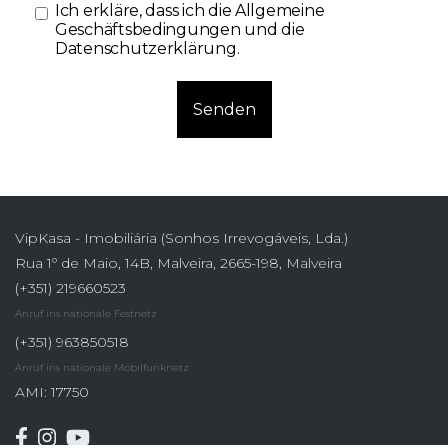
Ich erkläre, dass ich die
Allgemeine
Geschäftsbedingungen und die
Datenschutzerklärung
.
Senden
VipKasa - Imobiliária (Sonhos Irrevogáveis, Lda.)
Rua 1º de Maio, 14B, Malveira, 2665-198, Malveira
(+351) 219660523
Anruf ins nationale Festnetz
(+351) 963850518
Anruf ins nationale Mobilfunknetz
AMI: 17750