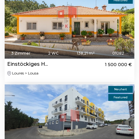
Featured
3 Zimmer
2 WC
138,21 m²
01082
Einstöckiges H...
1 500 000 €
Loures > Lousa
Neuheit
Featured