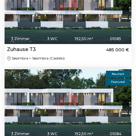
3 Zimmer
3 WC
192,50 m²
01085
Zuhause T3
485 000 €
Sesimbra > Sesimbra (Castelo)
Neuheit
Featured
3 Zimmer
3 WC
192,50 m²
01084