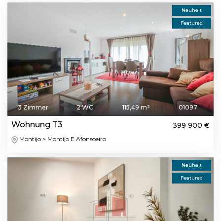
Neuheit
Featured
3 Zimmer
2 WC
115,49 m²
01097
Wohnung T3
399 900 €
Montijo > Montijo E Afonsoeiro
Neuheit
Featured