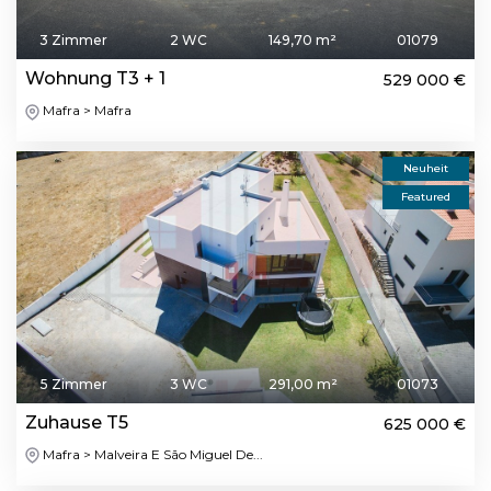
3 Zimmer
2 WC
149,70 m²
01079
Wohnung T3 + 1
529 000 €
Mafra > Mafra
Neuheit
Featured
5 Zimmer
3 WC
291,00 m²
01073
Zuhause T5
625 000 €
Mafra > Malveira E São Miguel De...