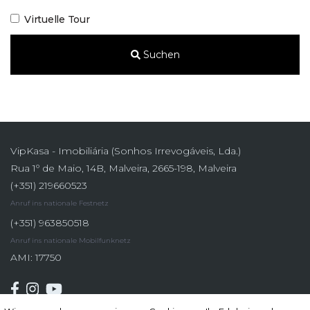
Virtuelle Tour
Suchen
VipKasa - Imobiliária (Sonhos Irrevogáveis, Lda.)
Rua 1º de Maio, 14B, Malveira, 2665-198, Malveira
(+351) 219660523
Anruf ins nationale Festnetz
(+351) 963850518
Anruf ins nationale Mobilfunknetz
AMI: 17750