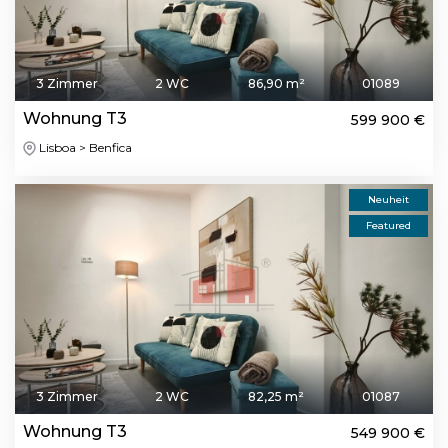
3 Zimmer
2 WC
86,90 m²
01089
Wohnung T3
599 900 €
Lisboa > Benfica
Neuheit
Featured
3 Zimmer
2 WC
82,25 m²
01087
Wohnung T3
549 900 €