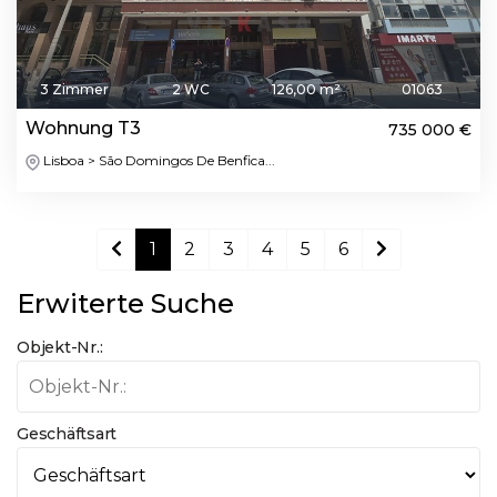
3 Zimmer
2 WC
126,00 m²
01063
Wohnung T3
735 000 €
Lisboa > São Domingos De Benfica...
1
2
3
4
5
6
Erwiterte Suche
Objekt-Nr.:
Geschäftsart