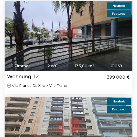
Neuheit
Featured
2 Zimmer
2 WC
133,00 m²
01069
Wohnung T2
399 000 €
Vila Franca De Xira > Vila Franc...
Neuheit
Featured