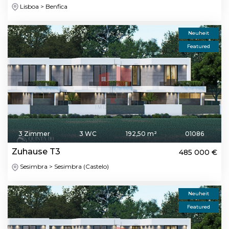
Lisboa > Benfica
Neuheit
Featured
3 Zimmer
3 WC
192,50 m²
01086
Zuhause T3
485 000 €
Sesimbra > Sesimbra (Castelo)
Neuheit
Featured