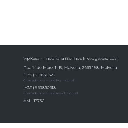
VipKasa - Imobiliária (Sonhos Irrevogáveis, Lda.)
Rua 1º de Maio, 14B, Malveira, 2665-198, Malveira
(+351) 219660523
Chamada para a rede fixa nacional
(+351) 963850518
Chamada para a rede móvel nacional
AMI: 17750
Site powered by
IMO360
© Todos os direitos reservados.
Centro de resol