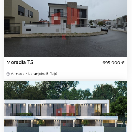
Moradia T5
695 000 €
Almada > Laranjeiro E Feijó