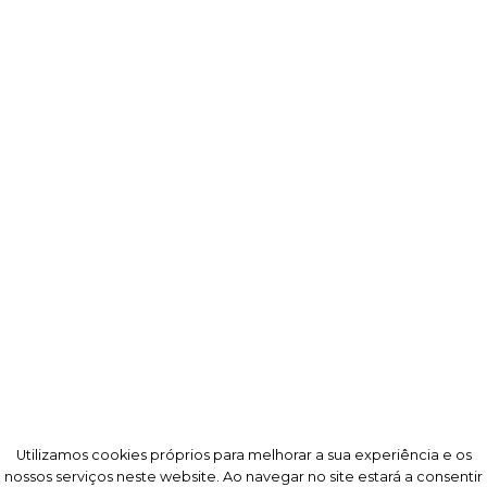
Utilizamos cookies próprios para melhorar a sua experiência e os
Utilizamos cookies próprios para melhorar a sua experiência e os
nossos serviços neste website. Ao navegar no site estará a consentir
nossos serviços neste website. Ao navegar no site estará a consentir