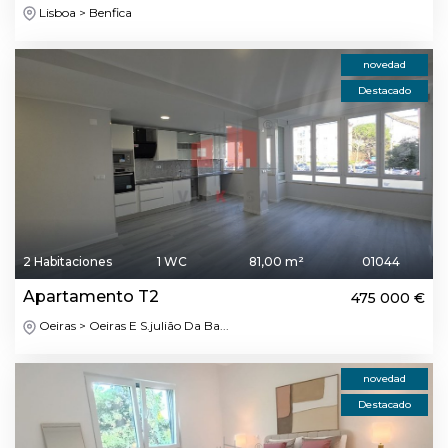
Lisboa > Benfica
novedad
Destacado
2 Habitaciones
1 WC
81,00 m²
01044
Apartamento T2
475 000 €
Oeiras > Oeiras E S.julião Da Ba...
novedad
Destacado