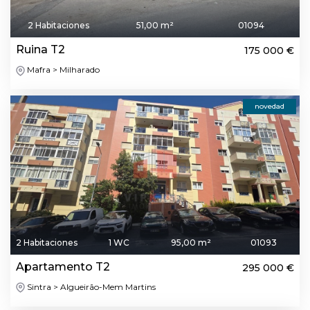
2 Habitaciones
51,00 m²
01094
Ruina T2
175 000 €
Mafra > Milharado
novedad
2 Habitaciones
1 WC
95,00 m²
01093
Apartamento T2
295 000 €
Sintra > Algueirão-Mem Martins