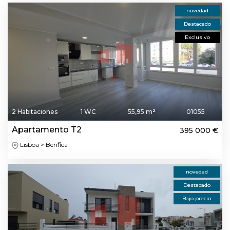
novedad
Destacado
Exclusivo
2 Habitaciones
1 WC
55,95 m²
01055
Apartamento T2
395 000 €
Lisboa > Benfica
novedad
Destacado
Bajo precio