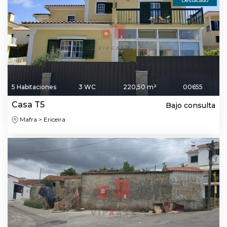
Destacado
5 Habitaciones
3 WC
220,50 m²
00655
Casa T5
Bajo consulta
Mafra > Ericeira