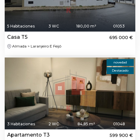
5 Habitaciones
3 WC
180,00 m²
01053
Casa T5
695 000 €
Almada > Laranjeiro E Feijó
novedad
Destacado
3 Habitaciones
2 WC
84,85 m²
01048
Apartamento T3
599 900 €