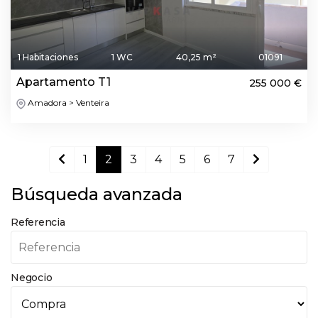
1 Habitaciones
1 WC
40,25 m²
01091
Apartamento T1
255 000 €
Amadora > Venteira
1
2
3
4
5
6
7
Búsqueda avanzada
Referencia
Negocio