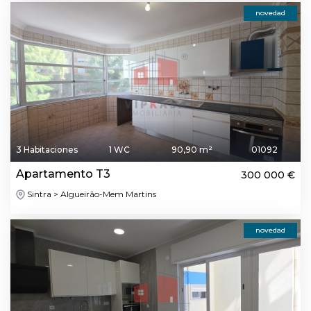
novedad
3 Habitaciones
1 WC
90,90 m²
01092
Apartamento T3
300 000 €
Sintra > Algueirão-Mem Martins
novedad