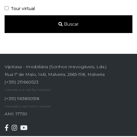
Tour virtual
Buscar
VipKasa - Imobiliária (Sonhos Irrevogáveis, Lda.)
Rua 1º de Maio, 14B, Malveira, 2665-198, Malveira
(+351) 219660523
Llamada a la red fija nacional
(+351) 963850518
Llamada a red móvil nacional
AMI: 17750