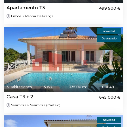
Apartamento T3
499 900 €
Lisboa > Penha De França
novedad
Destacado
3 Habitaciones
5 WC
335,00 m²
00848
Casa T3 + 2
645 000 €
Sesimbra > Sesimbra (Castelo)
novedad